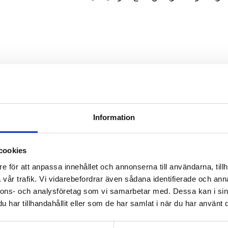
LIKNANDE INLÄGG
Information
cookies
e för att anpassa innehållet och annonserna till användarna, tillh
vår trafik.
Vi vidarebefordrar även sådana identifierade och anna
nnons- och analysföretag som vi samarbetar med.
Dessa kan i sin
har tillhandahållit eller som de har samlat i när du har använt d