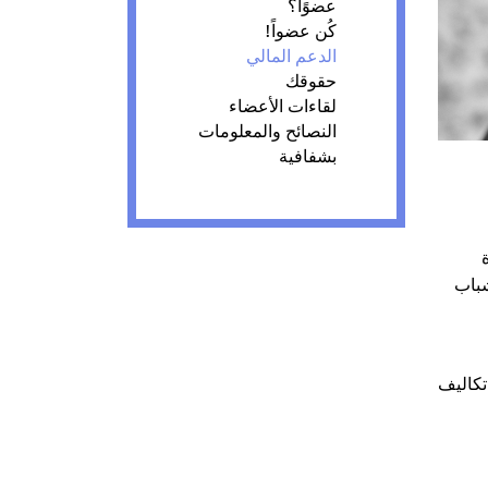
عضوًا؟
كُن عضواً!
الدعم المالي
حقوقك
لقاءات الأعضاء
النصائح والمعلومات
بشفافية
شباب
تكاليف