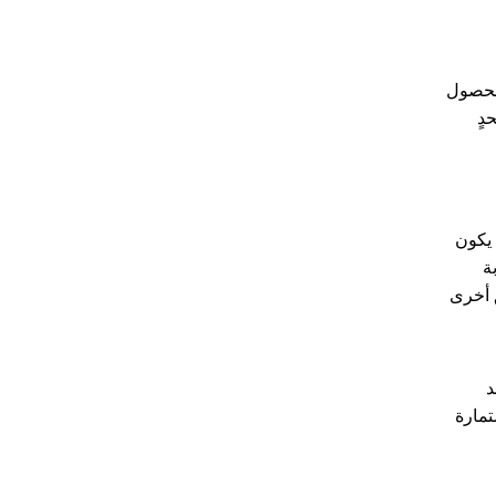
للحصول
نًا سويدية كحدٍ
 يكون
ة
 أخرى
د
تمارة