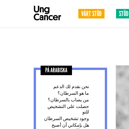
VÅRT STÖD
STÖD
PÅ ARABISKA
نحن نقدم لك الدعم
ما هو السرطان؟
من يصاب بالسرطان؟
حصلت على التشخيص
للتو
وجود تشخيص السرطان
هل بإمكاني أن أصبح