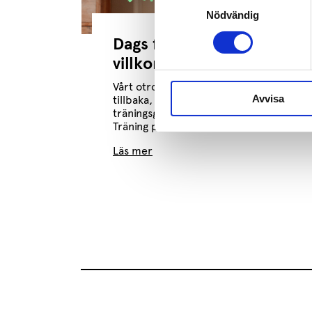
Nödvändig
Dags för Träning på dina
villkor – hösten 2026!
Vårt otroligt populära program är
Avvisa
tillbaka, redo att hjälpa dig att hitta
träningsglädjen på dina egna villkor!
Träning på dina...
Läs mer