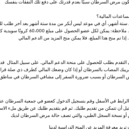
 يكون مرض السرطان سببًا بعدم قدرتك على دفع تلك النفقات بنفسك
ساعدات المالية؟
 ستة أشهر، أي في موعد ليس أبكر من مدة ستة أشهر بعد آخر طلب 
على المنحة . يمكنك تقديم الطلب في أي وقت تشاء. ملاحظة: يمكن لكل عضو الحصول على مبلغ 60،000 كرو
 تم منح هذا المبلغ، فلا يمكن منح المزيد من الدعم المالي
ى التقدم بطلب للحصول على منحة الدعم المالي. على سبيل المثال قد
 قريبك المصاب بالسرطان أو إذا كان وضعك المالي كطرف ذي صلة قراب
رض السرطان أو بسبب ضرورة السفر إلى مشافي السرطان في مناطق
ى الرابط في الأسفل وقم بتسجيل الدخول كعضو في جمعية السرطان عن
قبل أن تتمكن من تقديم طلبك. ثم قم بتقديم طلبك عن طريق ملء الاس
ص أو نسخة السجل الطبي، والتي تصف حالة مرض السرطان لديك
تريد معرفة المزيد عن المنح الدراسية لدينا