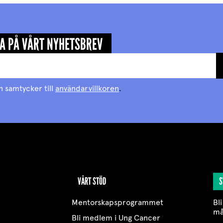
A PÅ VÅRT NYHETSBREV
h samtycker till
användarvillkoren
.
VÅRT STÖD
S
Mentorskapsprogrammet
Bli
må
Bli medlem i Ung Cancer