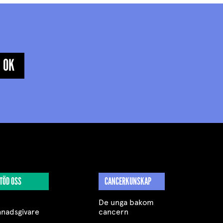
TÖD OSS
CANCERKUNSKAP
De unga bakom
nadsgivare
cancern