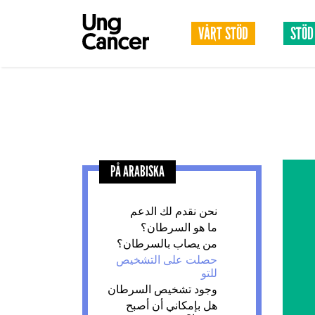
VÅRT STÖD
STÖD
PÅ ARABISKA
نحن نقدم لك الدعم
ما هو السرطان؟
من يصاب بالسرطان؟
حصلت على التشخيص
للتو
وجود تشخيص السرطان
هل بإمكاني أن أصبح