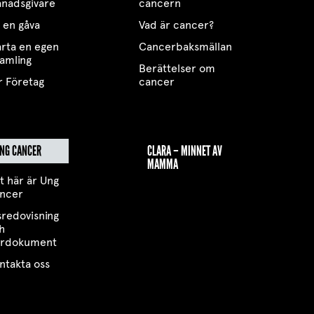
nadsgivare
cancern
 en gåva
Vad är cancer?
arta en egen
Cancerbaksmällan
samling
Berättelser om
r Företag
cancer
NG CANCER
CLARA – MINNET AV
MAMMA
t här är Ung
ncer
sredovisning
h
yrdokument
ntakta oss