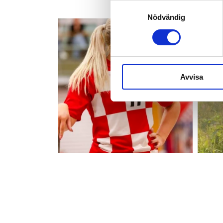
Samtyckesval
Nödvändig
Avvisa