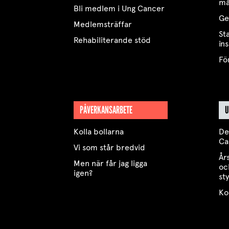
må
Bli medlem i Ung Cancer
Ge
Medlemsträffar
St
Rehabiliterande stöd
in
Fö
PÅVERKANSARBETE
U
Kolla bollarna
De
Ca
Vi som står bredvid
År
Men när får jag ligga
oc
igen?
st
Ko