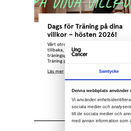
Dags för Träning på dina
villkor – hösten 2026!
Vårt otroligt populära program är
tillbaka, redo att hjälpa dig att hitta
träningsglädjen på dina egna villkor!
Träning på dina...
Läs mer
Samtycke
Denna webbplats använder 
Vi använder enhetsidentifierar
sociala medier och analysera 
till de sociala medier och a
med annan information som du 