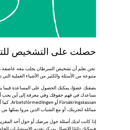
حصلت على التشخيص للتو
نحن نعلم أن تشخيص السرطان يجلب معه عاصفة من 
متنوعة من الأسئلة والكثير من الأشياء العملية التي ت
بصفتك عضوًا، يمكنك الحصول على المساعدة فيما يتع
كما أنك
مماثلة لتجربتك، أو مع الشباب الذين مروا بمثلها من 
إذا كانت لديك أسئلة حول مرضك أو حول أحد الم ،
فيمكنك دائمًا الاتصال بمركز تقديم الاستشارات ا