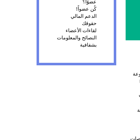
عضوًا؟
كُن عضواً!
الدعم المالي
حقوقك
لقاءات الأعضاء
النصائح والمعلومات
بشفافية
وعة
F
صصات