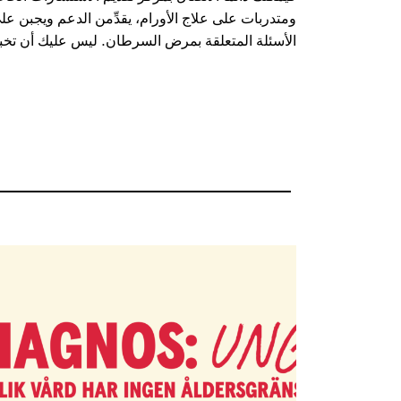
ومتدربات على علاج الأورام، يقدِّمن الدعم ويجبن ع
الأسئلة المتعلقة بمرض السرطان. ليس عليك أن تخب