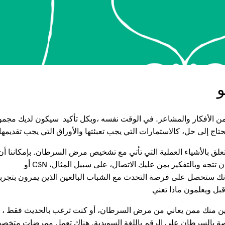
الأفكار والمشاعر. في الوقت نفسه ،وبكل تأكيد سيكون لديك مجم
حتاج إلى حل، كالاستمارات التي يجب تعبئتها والأوراق التي يجب تقديمها
لق بالأشياء العملية التي تأتي مع تشخيص مرض السرطان. بإمكاننا أن
نساعدك في فهم حقوقك وفي معرفة إلى أين يجب أن تتجه وبالتفكير بمن عليك الاتصال، على سبيل المثال، CSN أو
örsäkringskassan أو Arbetsförmedlingen.  ستحصل على فرصة التحدث مع الشباب البالغين الذين يمرون بتجربة
قبل ويعلمون ماذا تعني
قربين منك ممن يعاني من مرض السرطان، أو كنت ترغب بالحديث فقط
لخاصة بالسرطان على الرقم باللغة السويدية. هناك تعمل ممرضات متخ