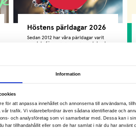
Höstens pärldagar 2026
Sedan 2012 har våra pärldagar varit
en plats för engagemang, samtal och
gemenskap. Under pärldagarna är du
som deltagare med...
Läs mer
Information
cookies
e för att anpassa innehållet och annonserna till användarna, tillh
vår trafik.
Vi vidarebefordrar även sådana identifierade och anna
nnons- och analysföretag som vi samarbetar med.
Dessa kan i sin
INSTAGRAM @UNGCANCER
har tillhandahållit eller som de har samlat i när du har använt d