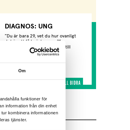
DIAGNOS: UNG
”Du är bara 29, vet du hur ovanligt
det är att få bröstcancer?”
”Sjukvården berättade nästintill
ingenting för mig som...
Läs mer
Om
JAG VILL BIDRA
andahålla funktioner för
n information från din enhet
 tur kombinera informationen
eras tjänster.