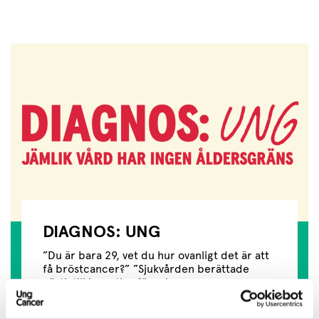
DIAGNOS: UNG
”Du är bara 29, vet du hur ovanligt det är att
få bröstcancer?” ”Sjukvården berättade
nästintill ingenting för mig som...
Läs mer