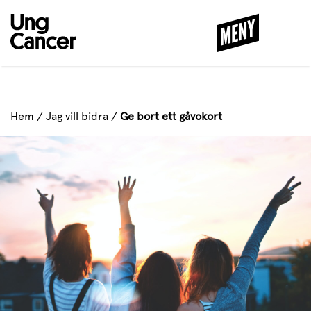
MENY
STÄNG
Hem
/
Jag vill bidra
/
Ge bort ett gåvokort