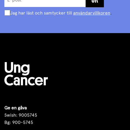
Jag har läst och samtycker till
användarvillkoren
.
Ge en gåva
Swish: 9005745
Bg: 900-5745