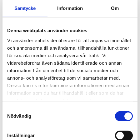
JAG VILL BIDRA
Samtycke
Information
Om
Denna webbplats använder cookies
Vi använder enhetsidentifierare för att anpassa innehållet
INSTAGRAM @UNGCANCER
och annonserna till användarna, tillhandahålla funktioner
för sociala medier och analysera vår trafik.
Vi
vidarebefordrar även sådana identifierade och annan
information från din enhet till de sociala medier och
annons- och analysföretag som vi samarbetar med.
Dessa kan i sin tur kombinera informationen med annan
information som du har tillhandahållit eller som de har
samlat i när du har använt deras tjänster.
Samtyckesval
Nödvändig
Inställningar