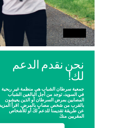
نحن نقدم الدعم
لك!
جمعية سرطان الشباب هي منظمة غير ربحية
في السويد، توجد من أجل البالغين الشباب
المصابين بمرض السرطان أو الذين يعيشون
بالقرب من شخص مصابٍ بالمرض. اقرأ المزيد
عن طريقة تقديمنا للدعم لكَ أو للأشخاص
المقربين منكَ