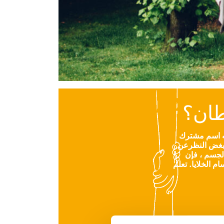
طان؟
ه اسم مشترك
تلف. بغض النظرعن
جسم ، فإن
 الخلايا. تعلم