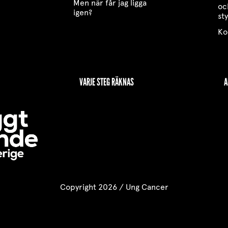
Men när får jag ligga
oc
igen?
st
Ko
VARJE STEG RÄKNAS
A
Copyright 2026 / Ung Cancer