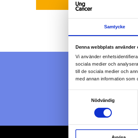
Samtycke
ًا؟
كُن عضواً!
Denna webbplats använder 
Vi använder enhetsidentifierar
sociala medier och analysera 
till de sociala medier och a
PRENUMERER
med annan information som du 
Samtyckesval
Nödvändig
Jag har läst oc
Avvisa