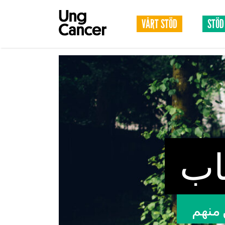
VÅRT STÖD
STÖD
اب
 منهم