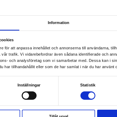
Information
صلت على التشخيص للتو
هل بإمكاني أن أصبح عضو
cookies
e för att anpassa innehållet och annonserna till användarna, tillh
vår trafik.
Vi vidarebefordrar även sådana identifierade och anna
nnons- och analysföretag som vi samarbetar med.
Dessa kan i sin
A PÅ VÅRT NYHETSBREV
har tillhandahållit eller som de har samlat i när du har använt d
Inställningar
Statistik
h samtycker till
användarvillkoren
.
Tillåt urval