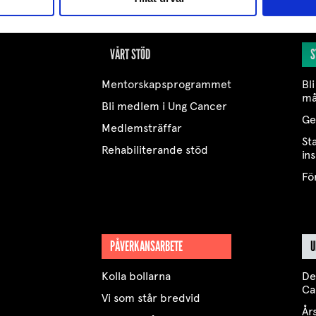
VÅRT STÖD
S
Mentorskapsprogrammet
Bli
må
Bli medlem i Ung Cancer
Ge
Medlemsträffar
St
Rehabiliterande stöd
in
Fö
PÅVERKANSARBETE
U
Kolla bollarna
De
Ca
Vi som står bredvid
År