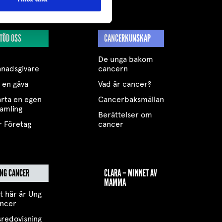
TÖD OSS
CANCERKUNSKAP
De unga bakom
nadsgivare
cancern
 en gåva
Vad är cancer?
arta en egen
Cancerbaksmällan
samling
Berättelser om
r Företag
cancer
NG CANCER
CLARA – MINNET AV
MAMMA
t här är Ung
ncer
sredovisning