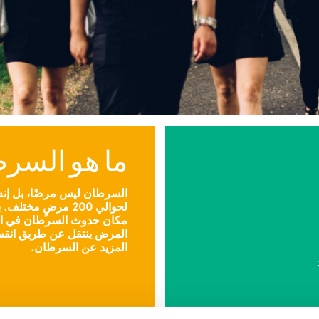
ما هو السر
السرطان ليس مرضًا، بل إن
لحوالي 200 مرضٍ مخ
مكان حدوث السرطان في ال
المرض ينتقل عن طريق انقسام
المزيد عن السرطان.