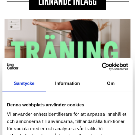
LIKNANDE INLÄGG
Samtycke
Information
Om
Dags för Träning på dina
Denna webbplats använder cookies
villkor – hösten 2026!
Vi använder enhetsidentifierare för att anpassa innehållet
Vårt otroligt populära program är tillbaka,
och annonserna till användarna, tillhandahålla funktioner
redo att hjälpa dig att hitta träningsglädjen på
dina egna villkor! Träning på dina...
för sociala medier och analysera vår trafik.
Vi