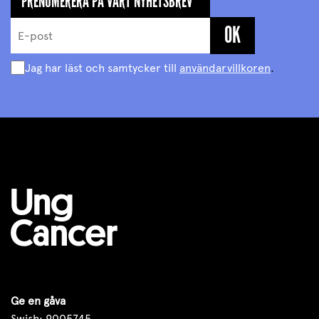
PRENUMERERA PÅ VÅRT NYHETSBREV
Jag har läst och samtycker till
användarvillkoren
.
Ge en gåva
Swish: 9005745