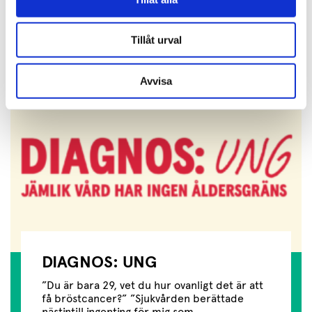
Läs mer
Tillåt urval
Avvisa
DIAGNOS: UNG
”Du är bara 29, vet du hur ovanligt det är att
få bröstcancer?” ”Sjukvården berättade
nästintill ingenting för mig som...