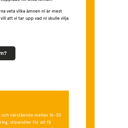
gärna veta vilka ämnen ni är mest
l att vi tar upp vad ni skulle vilja
om?
e och närstående mellan 16-30
ing, stipendier för att få