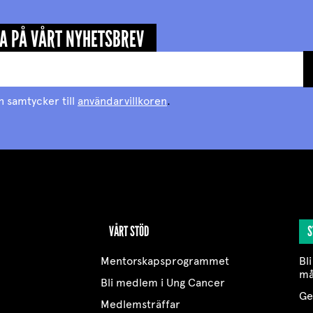
A PÅ VÅRT NYHETSBREV
h samtycker till
användarvillkoren
.
VÅRT STÖD
S
Mentorskapsprogrammet
Bli
må
Bli medlem i Ung Cancer
Ge
Medlemsträffar