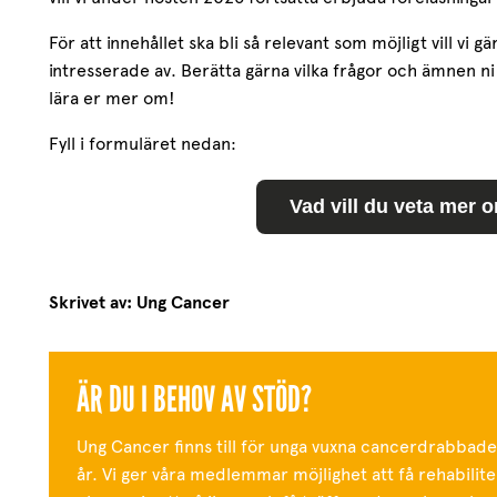
För att innehållet ska bli så relevant som möjligt vill vi 
intresserade av. Berätta gärna vilka frågor och ämnen ni vil
lära er mer om!
Fyll i formuläret nedan:
Vad vill du veta mer 
Skrivet av: Ung Cancer
ÄR DU I BEHOV AV STÖD?
Ung Cancer finns till för unga vuxna cancerdrabbad
år. Vi ger våra medlemmar möjlighet att få rehabiliter