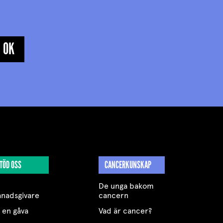
TÖD OSS
CANCERKUNSKAP
De unga bakom
nadsgivare
cancern
 en gåva
Vad är cancer?