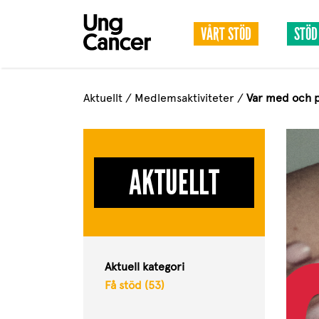
VÅRT STÖD
STÖD
Aktuellt
/
Medlemsaktiviteter
/
Var med och p
AKTUELLT
Aktuell kategori
Få stöd (53)