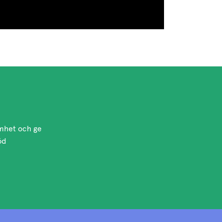
amhet och ge
öd