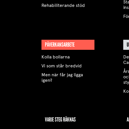
St
Rehabiliterande stöd
in
Fö
PÅVERKANSARBETE
U
Kolla bollarna
De
Ca
Vi som står bredvid
År
Men när får jag ligga
oc
igen?
st
Ko
VARJE STEG RÄKNAS
A