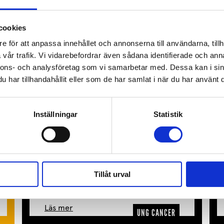
cookies
e för att anpassa innehållet och annonserna till användarna, tillh
vår trafik.
Vi vidarebefordrar även sådana identifierade och anna
nnons- och analysföretag som vi samarbetar med.
Dessa kan i sin
har tillhandahållit eller som de har samlat i när du har använt d
Inställningar
Statistik
Ung Cancers årsmöte
2026
Ung Cancer är en medlemsstyrd
organisation. På ett årsmöte har du
Tillåt urval
som medlem möjlighet att göra din
röst hörd och påverka...
Läs mer
UNG CANCER