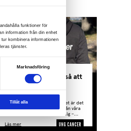
andahålla funktioner för
n information från din enhet
 tur kombinera informationen
eras tjänster.
Marknadsföring
Tack för att du gör så att
ingen behöver vara
ensam
Tillåt alla
”Jag kände mig så ensam.” Det är det
vanligaste budskapet vi får från våra
medlemmar. Men tack vare dig –...
UNG CANCER
Läs mer