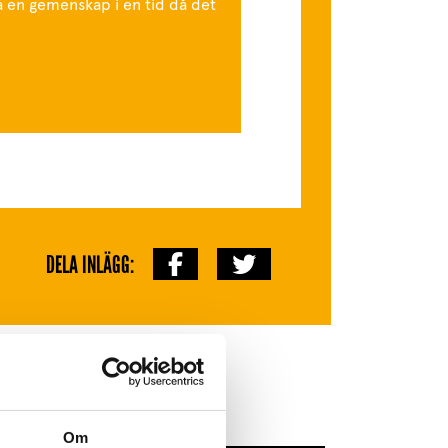
a en gemenskap i en tid då det
DELA INLÄGG:
Om