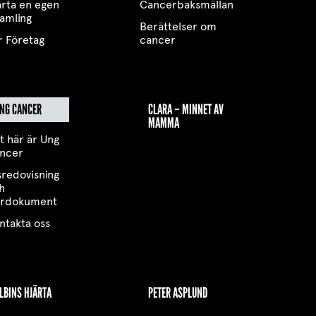
arta en egen
Cancerbaksmällan
samling
Berättelser om
r Företag
cancer
NG CANCER
CLARA – MINNET AV
MAMMA
t här är Ung
ncer
sredovisning
h
yrdokument
ntakta oss
LBINS HJÄRTA
PETER ASPLUND