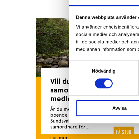
Denna webbplats använder 
Vi använder enhetsidentifierar
sociala medier och analysera 
till de sociala medier och a
med annan information som du 
Samtyckesval
Nödvändig
Vill du hjälpa till att
samordna Ung Cancers
medlemsträffar?
Avvisa
Är du medlem i Ung Cancer och
boende i Göteborg, Västerås eller
Sundsvall? Just nu söker vi nya
samordnare för...
FÅ STÖD
Läs mer