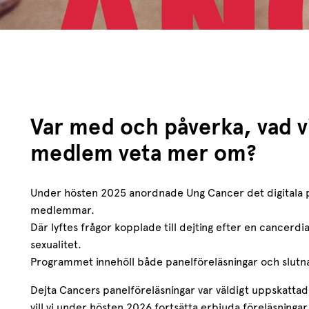
Var med och påverka, vad v
medlem veta mer om?
Under hösten 2025 anordnade Ung Cancer det digitala 
medlemmar.
Där lyftes frågor kopplade till dejting efter en cancerdia
sexualitet.
Programmet innehöll både panelföreläsningar och slut
Dejta Cancers panelföreläsningar var väldigt uppskatt
vill vi under hösten 2026 fortsätta erbjuda föreläsningar