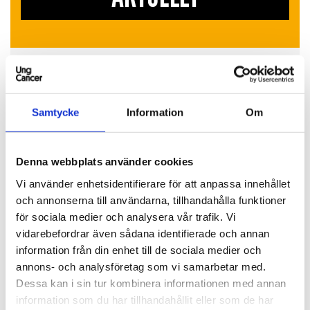
Aktuell kategori
Jag vill bidra (106)
Samtycke
Information
Om
Andra kategorier
Cancerkunskap (57)
Denna webbplats använder cookies
Få stöd (53)
Vi använder enhetsidentifierare för att anpassa innehållet
Påverkansarbete (55)
och annonserna till användarna, tillhandahålla funktioner
Ung Cancer (144)
för sociala medier och analysera vår trafik.
Vi
vidarebefordrar även sådana identifierade och annan
information från din enhet till de sociala medier och
annons- och analysföretag som vi samarbetar med.
Dessa kan i sin tur kombinera informationen med annan
LIKNANDE INLÄGG
information som du har tillhandahållit eller som de har