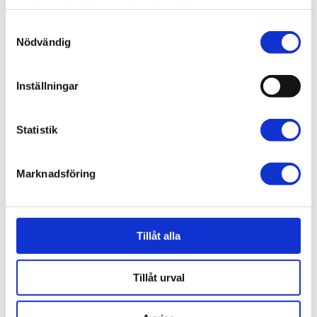
samlat i när du har använt deras tjänster.
Samtyckesval
Nödvändig
Inställningar
Statistik
Marknadsföring
DIAGNOS: UNG
Tillåt alla
”Du är bara 29, vet du hur ovanligt det är att
få bröstcancer?” ”Sjukvården berättade
nästintill ingenting för mig som...
Tillåt urval
Läs mer