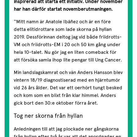
inspirerad att starta ett initiativ. Under november
har han därför startat novemberutmaningen.
“Mitt namn är Anatole Ibáñez och är en före
detta elitidrottare som lade skorna på hyllan
2019. Dessförinnan deltog jag vid både friidrotts-
VM och friidrotts-EM i 20 och 50 km gång under
hela 10-talet. Nu gör jag en liten comeback för
att försöka samla ihop lite pengar till Ung Cancer.
Min landslagskamrat och vän Anders Hansson blev
vintern 18/19 diagnostiserad med en hjärntumör
vid 26 års ålder. Det var ett oerhört tungt besked
och kom som en blixt från klar himmel. Anders
gick bort den 30:e oktober förra året.
Tog ner skorna från hyllan
Anledningen till att jag plockade ner gångskorna
från hyllan efter två år var att det anordnades en