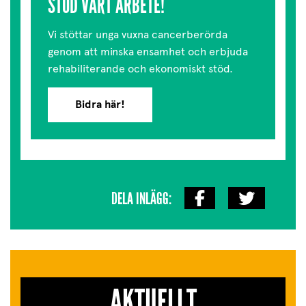
STÖD VÅRT ARBETE!
Vi stöttar unga vuxna cancerberörda
genom att minska ensamhet och erbjuda
rehabiliterande och ekonomiskt stöd.
Bidra här!
DELA INLÄGG:
AKTUELLT