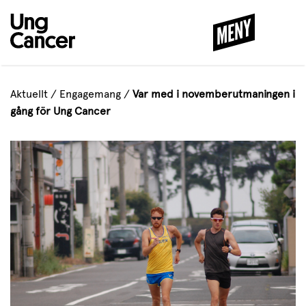
MENY
STÄNG
Aktuellt
/
Engagemang
/
Var med i november­utmaningen i
gång för Ung Cancer