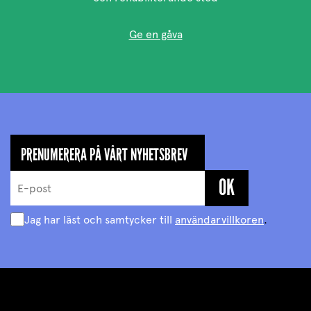
Ge en gåva
PRENUMERERA PÅ VÅRT NYHETSBREV
Jag har läst och samtycker till
användarvillkoren
.