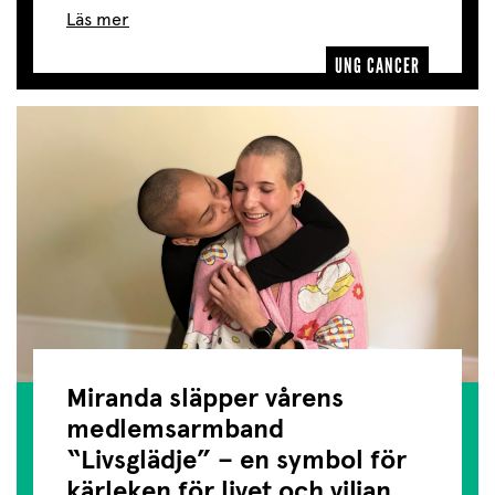
Läs mer
UNG CANCER
Miranda släpper vårens
medlemsarmband
“Livsglädje” – en symbol för
kärleken för livet och viljan