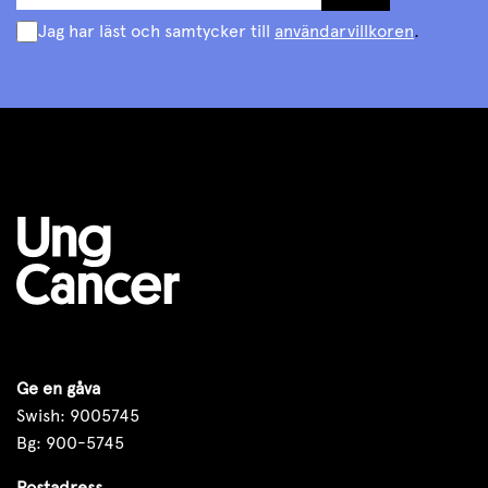
Jag har läst och samtycker till
användarvillkoren
.
Ge en gåva
Swish: 9005745
Bg: 900-5745
Postadress