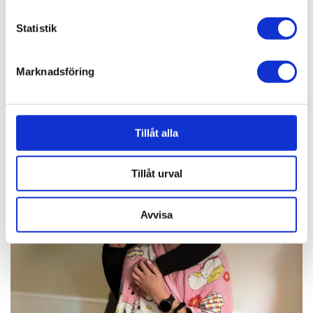
Cancers styrelse
Statistik
Under förra veckan höll Ung Cancer sitt
årsmöte tillsammans med organisationens
medlemmar. Vid årsmötet valdes Peter
Marknadsföring
Asplund in som ny...
Läs mer
UNG CANCER
Tillåt alla
Tillåt urval
Avvisa