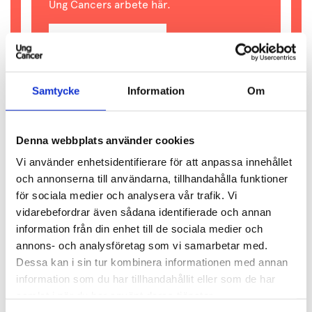
Ung Cancers arbete här.
Jag vill bidra
Samtycke
Information
Om
DELA INLÄGG:
Denna webbplats använder cookies
Vi använder enhetsidentifierare för att anpassa innehållet
och annonserna till användarna, tillhandahålla funktioner
för sociala medier och analysera vår trafik.
Vi
vidarebefordrar även sådana identifierade och annan
AKTUELLT
information från din enhet till de sociala medier och
annons- och analysföretag som vi samarbetar med.
Dessa kan i sin tur kombinera informationen med annan
information som du har tillhandahållit eller som de har
samlat i när du har använt deras tjänster.