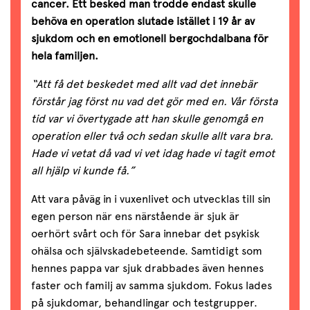
cancer. Ett besked man trodde endast skulle
behöva en operation slutade istället i 19 år av
sjukdom och en emotionell bergochdalbana för
hela familjen.
“Att få det beskedet med allt vad det innebär
förstår jag först nu vad det gör med en. Vår första
tid var vi övertygade att han skulle genomgå en
operation eller två och sedan skulle allt vara bra.
Hade vi vetat då vad vi vet idag hade vi tagit emot
all hjälp vi kunde få.”
Att vara påväg in i vuxenlivet och utvecklas till sin
egen person när ens närstående är sjuk är
oerhört svårt och för Sara innebar det psykisk
ohälsa och självskadebeteende. Samtidigt som
hennes pappa var sjuk drabbades även hennes
faster och familj av samma sjukdom. Fokus lades
på sjukdomar, behandlingar och testgrupper.