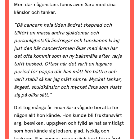
Men där någonstans fanns även Sara med sina
känslor och tankar.
“Då cancern hela tiden ändrat skepnad och
tillfört en massa andra sjukdomar och
personlighetsförändringar och kunskapen kring
just den här cancerformen ökar med åren har
det ofta kommit som en ny baksmälla efter varje
tufft besked. Oftast när det varit en lugnare
period för pappa där han mått lite bättre och
varit stabil så har jag mått sämre. Mycket tankar,
ångest, skuldkänslor och mycket ilska som visats
sig på olika sätt.”
Det tog många år innan Sara vågade berätta för
någon allt hon kände. Hon kunde bli fruktansvärt
arg, besviken, uppgiven och fylld av hat samtidigt
som hon kände sig ledsen, glad, lycklig och
tacksam. När hennes pappa gick bort förra året