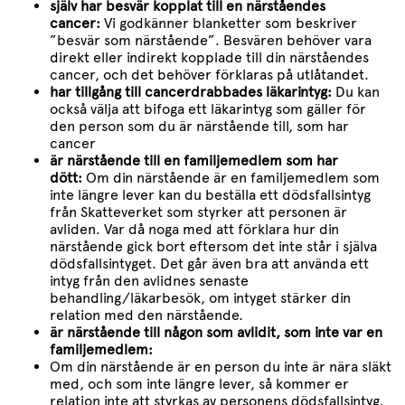
själv har besvär kopplat till en närståendes
cancer:
Vi godkänner blanketter som beskriver
”besvär som närstående”. Besvären behöver vara
direkt eller indirekt kopplade till din närståendes
cancer, och det behöver förklaras på utlåtandet.
har tillgång till cancerdrabbades läkarintyg:
Du kan
också välja att bifoga ett läkarintyg som gäller för
den person som du är närstående till, som har
cancer
är närstående till en familjemedlem som har
dött:
Om din närstående är en familjemedlem som
inte längre lever kan du beställa ett dödsfallsintyg
från Skatteverket som styrker att personen är
avliden. Var då noga med att förklara hur din
närstående gick bort eftersom det inte står i själva
dödsfallsintyget. Det går även bra att använda ett
intyg från den avlidnes senaste
behandling/läkarbesök, om intyget stärker din
relation med den närstående.
är närstående till någon som avlidit, som inte var en
familjemedlem:
Om din närstående är en person du inte är nära släkt
med, och som inte längre lever, så kommer er
relation inte att styrkas av personens dödsfallsintyg.