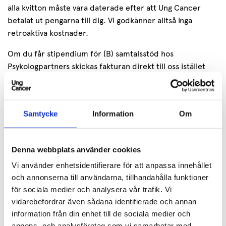
alla kvitton måste vara daterade efter att Ung Cancer
betalat ut pengarna till dig. Vi godkänner alltså inga
retroaktiva kostnader.
Om du får stipendium för (B) samtalsstöd hos
Psykologpartners skickas fakturan direkt till oss istället
och inga pengar betalas ut. Då behöver du inte heller
skicka in några kvitton eller annan form av redovisning.
Hur redovisar jag kvitton?
Samtycke
Information
Om
Kvitton laddar du själv upp på din inloggade sida. Om du
inte har möjlighet att ladda upp dina kvitton digitalt kan
Denna webbplats använder cookies
du skicka in dem via brev, märk kuvertet ”Kvitto
Vi använder enhetsidentifierare för att anpassa innehållet
stipendium” och skicka till:
och annonserna till användarna, tillhandahålla funktioner
Ung Cancer
för sociala medier och analysera vår trafik.
Vi
Norra Allégatan 7
vidarebefordrar även sådana identifierade och annan
413 01 Göteborg
information från din enhet till de sociala medier och
annons- och analysföretag som vi samarbetar med.