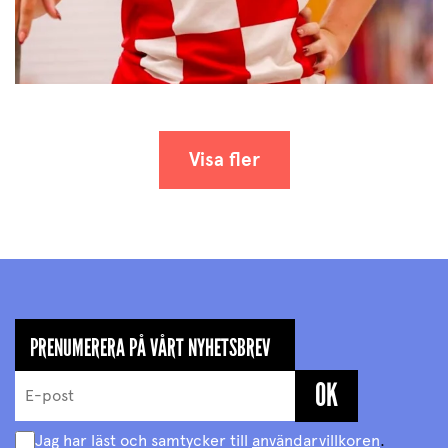
Visa fler
PRENUMERERA PÅ VÅRT NYHETSBREV
Jag har läst och samtycker till
användarvillkoren
.