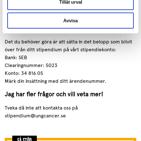
tillräckligt. Däremot fungerar en faktura tillsammans med
Tillåt urval
en betalningsbekräftelse som redovisning.
Avvisa
Jag har pengar över från mitt stipendium, vad
ska jag göra med dem?
Det du behöver göra är att sätta in det belopp som blivit
över från ditt stipendium på vårt stipendiekonto:
Bank: SEB
Clearingnummer: 5023
Konto: 34 816 05
Märk din insättning med ditt ärendenummer.
Jag har fler frågor och vill veta mer!
Tveka då inte att kontakta oss på
stipendium@ungcancer.se
FÅ STÖD