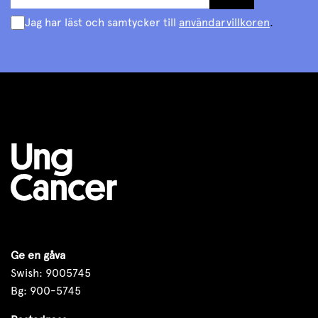
Jag har läst och samtycker till
användarvillkoren
.
Ge en gåva
Swish: 9005745
Bg: 900-5745