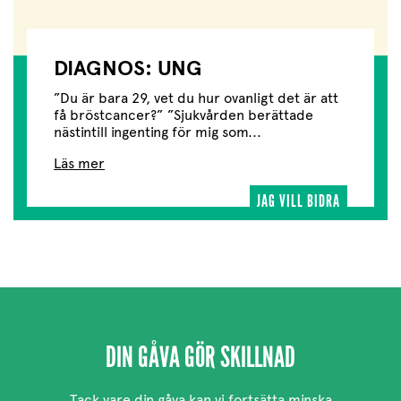
DIAGNOS: UNG
”Du är bara 29, vet du hur ovanligt det är att
få bröstcancer?” ”Sjukvården berättade
nästintill ingenting för mig som...
Läs mer
JAG VILL BIDRA
DIN GÅVA GÖR SKILLNAD
Tack vare din gåva kan vi fortsätta minska