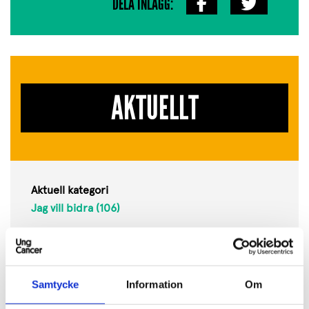
DELA INLÄGG:
AKTUELLT
Aktuell kategori
Jag vill bidra (106)
Andra kategorier
Cancerkunskap (57)
Få stöd (53)
Samtycke
Information
Om
Påverkansarbete (55)